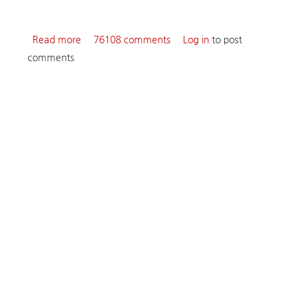
Read more
about XR1 Round1 코스 벨로시드론 맵 안내
76108 comments
Log in
to post
comments